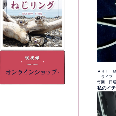
ＡＲＴ 
ライブ 
毎回 日
私のイチオ