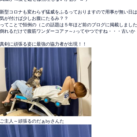
新型コロナも変わらず猛威をふるっておりますので用事が無い日
気が付けば少しお腹にたるみ？？
ってことで恒例の（この話題は５年ほど前のブログに掲載しました）ワ
倒れるだけで腹筋ワンダーコアァ～♪ってやつですね・・・古いか
真剣に頑張る姿に最強の協力者が出現！！
ご主人～頑張るのだぁbyさんた