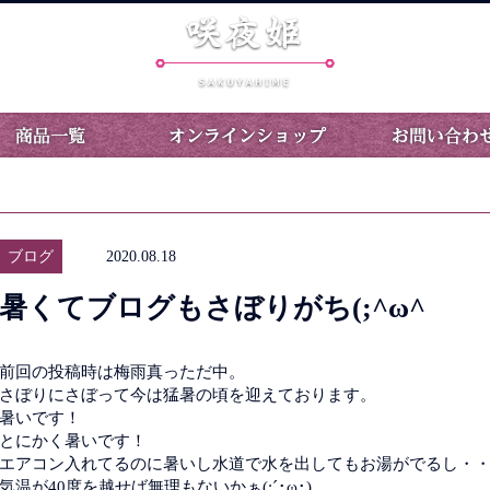
ブログ
2020.08.18
暑くてブログもさぼりがち(;^ω^
前回の投稿時は梅雨真っただ中。
さぼりにさぼって今は猛暑の頃を迎えております。
暑いです！
とにかく暑いです！
エアコン入れてるのに暑いし水道で水を出してもお湯がでるし・
気温が40度を越せば無理もないかぁ(;´･ω･)