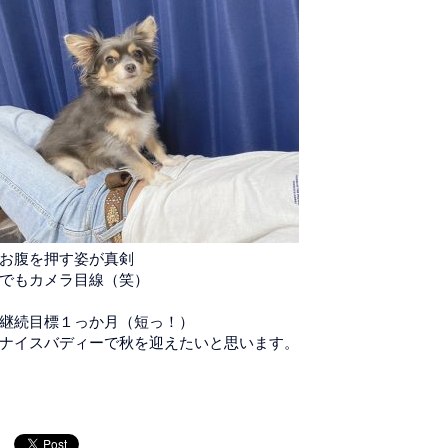
お腹を押す姿が真剣
でもカメラ目線（笑）
継続目標１っか月（短っ！）
ナイスバディーで秋を迎えたいと思います。